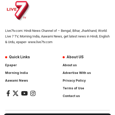
Live7tv.com: Hindi News Channel of – Bengal, Bihar, Jharkhand, World:
Live 7 TV, Morning India, Aawami News, get latest news in Hindi, English
& Urdu, epaper- www.live7tv.com
Quick Links
About US
Epaper
About us
Morning India
Advertise With us
Aawami News
Privacy Policy
Terms of Use
Contact us