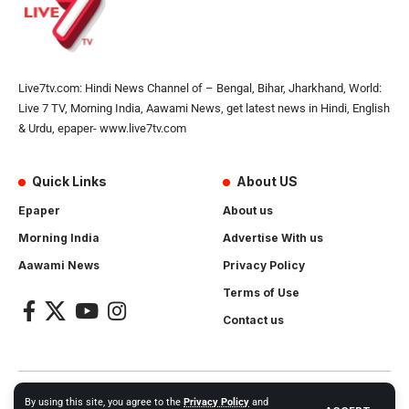
Live7tv.com: Hindi News Channel of – Bengal, Bihar, Jharkhand, World:
Live 7 TV, Morning India, Aawami News, get latest news in Hindi, English
& Urdu, epaper- www.live7tv.com
Quick Links
About US
Epaper
About us
Morning India
Advertise With us
Aawami News
Privacy Policy
Terms of Use
Contact us
2024- All Rights Reserved.
Live 7 tv
. Website Created by and
By using this site, you agree to the
Privacy Policy
and