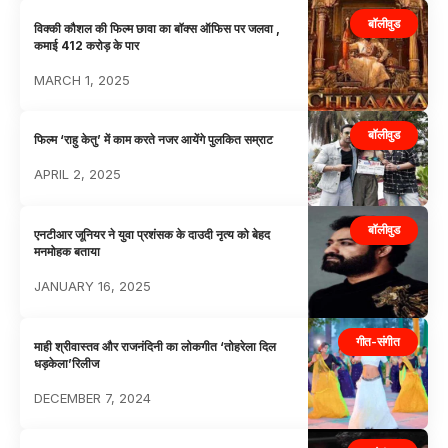
बॉलीवुड
विक्की कौशल की फिल्म छावा का बॉक्स ऑफिस पर जलवा ,
कमाई 412 करोड़ के पार
MARCH 1, 2025
बॉलीवुड
फिल्म ‘राहु केतु’ में काम करते नजर आयेंगे पुलकित सम्राट
APRIL 2, 2025
बॉलीवुड
एनटीआर जूनियर ने युवा प्रशंसक के दाउदी नृत्य को बेहद
मनमोहक बताया
JANUARY 16, 2025
गीत-संगीत
माही श्रीवास्तव और राजनंदिनी का लोकगीत ‘तोहरेला दिल
धड़केला’रिलीज
DECEMBER 7, 2024