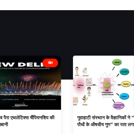
खेल
्व पैरा एथलेटिक्स चैंपियनशिप की
गुवाहाटी संस्थान के वैज्ञानिकों ने
जबानी
पौधों के औषधीय गुण” का पता लग