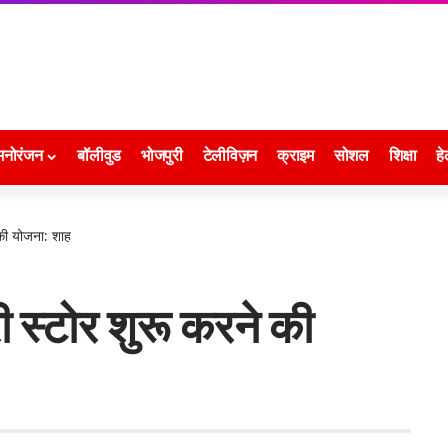
मनोरंजन
बॉलीवुड
भोजपुरी
टेलीविज़न
क्राइम
सोशल
शिक्षा
हे
ग की योजना: शाह
ेलरी स्टोर शुरू करने की