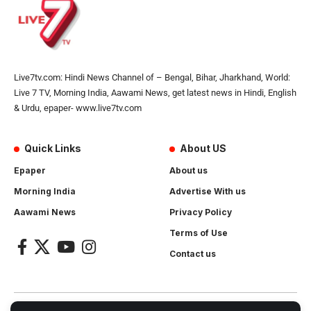
Live7tv.com: Hindi News Channel of – Bengal, Bihar, Jharkhand, World:
Live 7 TV, Morning India, Aawami News, get latest news in Hindi, English
& Urdu, epaper- www.live7tv.com
Quick Links
About US
Epaper
About us
Morning India
Advertise With us
Aawami News
Privacy Policy
Terms of Use
Contact us