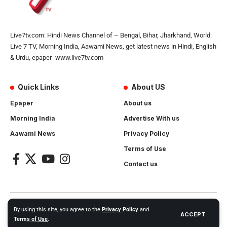
Live7tv.com: Hindi News Channel of – Bengal, Bihar, Jharkhand, World:
Live 7 TV, Morning India, Aawami News, get latest news in Hindi, English
& Urdu, epaper- www.live7tv.com
Quick Links
About US
Epaper
About us
Morning India
Advertise With us
Aawami News
Privacy Policy
Terms of Use
Contact us
2024- All Rights Reserved.
Live 7 tv
. Website Created by and
By using this site, you agree to the
Privacy Policy
and
ACCEPT
Maintanance by
Cotlas Web Solution
Terms of Use
.