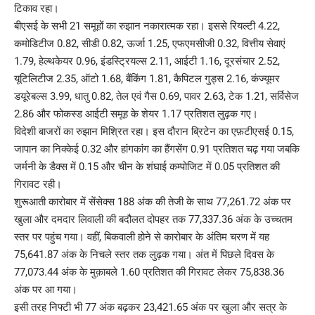
टिकाव रहा।
बीएसई के सभी 21 समूहों का रुझान नकारात्मक रहा। इससे रियल्टी 4.22,
कमोडिटीज 0.82, सीडी 0.82, ऊर्जा 1.25, एफएमसीजी 0.32, वित्तीय सेवाएं
1.79, हेल्थकेयर 0.96, इंडस्ट्रियल्स 2.11, आईटी 1.16, दूरसंचार 2.52,
यूटिलिटीज 2.35, ऑटो 1.68, बैंकिंग 1.81, कैपिटल गुड्स 2.16, कंज्यूमर
डयूरेबल्स 3.99, धातु 0.82, तेल एवं गैस 0.69, पावर 2.63, टेक 1.21, सर्विसेज
2.86 और फोकस्ड आईटी समूह के शेयर 1.17 प्रतिशत लुढ़क गए।
विदेशी बाजरों का रुझान मिश्रित रहा। इस दौरान ब्रिटेन का एफ़टीएसई 0.15,
जापान का निक्केई 0.32 और हांगकांग का हैंगसेंग 0.91 प्रतिशत चढ़ गया जबकि
जर्मनी के डैक्स में 0.15 और चीन के शंघाई कम्पोजिट में 0.05 प्रतिशत की
गिरावट रही।
शुरूआती कारोबार में सेंसेक्स 188 अंक की तेजी के साथ 77,261.72 अंक पर
खुला और दमदार लिवाली की बदौलत दोपहर तक 77,337.36 अंक के उच्चतम
स्तर पर पहुंच गया। वहीं, बिकवाली होने से कारोबार के अंतिम चरण में यह
75,641.87 अंक के निचले स्तर तक लुढ़क गया। अंत में पिछले दिवस के
77,073.44 अंक के मुक़ाबले 1.60 प्रतिशत की गिरावट लेकर 75,838.36
अंक पर आ गया।
इसी तरह निफ्टी भी 77 अंक बढ़कर 23,421.65 अंक पर खुला और सत्र के