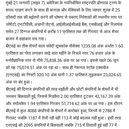
मुंबई 21 जनवरी (लाइव 7) अमेरिका के नवनिर्वाचित राष्ट्रपति डोनाल्ड ट्रम्प के
शपथ ग्रहण करने के साथ ही कनाडा और मेक्सिको के लिए व्यापार शुल्क में 25
फ़ीसदी तक की बढ़ोतरी करने की घोषणा से घबराए निवेशकों की स्थानीय स्तर पर
जोमैटो, एनटीपीसी, अडानी पोर्ट्स, आईसीआईसीआई बैंक, एसबीआई और रिलायंस
समेत 27 दिग्गज कंपनियों में क़रीब 11 प्रतिशत तक की गिरावट से आज शेयर
बाजार में हाहाकार मच गया।
बीएसई का तीस शेयरों वाला संवेदी सूचकांक सेंसेक्स 1235.08 अंक अर्थात 1.60
प्रतिशत का गोता लगाकर साढ़े सात महीने के निचले स्तर 76 हजार अंक के
मनोवैज्ञानिक स्तर से नीचे 75,838.36 अंक पर आ गया। इससे पहले 06 जून
को यह 75,074.51 अंक पर रहा था। साथ ही नेशनल स्टॉक एक्सचेंज
(एनएसई) का निफ्टी 320.10 अंक यानी 1.37 प्रतिशत लुढ़ककर 23,024.65
अंक पर बंद हुआ।
बीएसई की दिग्गज कंपनियों की तरह मझौली और छोटी कंपनियों के शेयरों में भी
जमकर बिकवाली हुई, जिससे मिडकैप 2.00 प्रतिशत टूटकर 43,167.39 अंक
और स्मॉलकैप 1.94 प्रतिशत गिरकर 51,714.62 अंक पर आ गया। इस दौरान
बीएसई में कुल 4088 कंपनियों के शेयरों में कारोबार हुआ, जिनमें से 2788 में
गिरावट जबकि 1187 में तेजी रही वहीं 113 में कोई बदलाव नहीं हुआ। इसी तरह
एनएसई की 2095 कंपनियों में बिकवाली जबकि 715 में लिवाली हुई वहीं 77 में