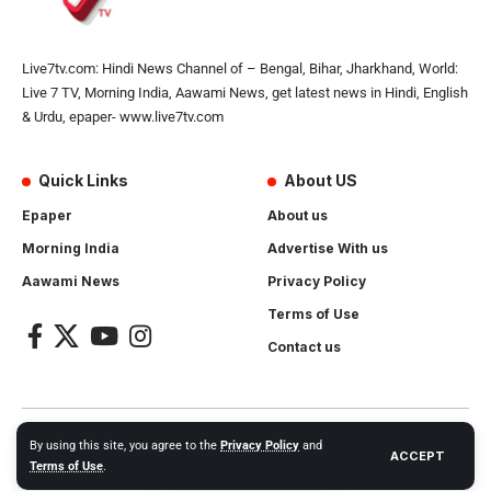
Live7tv.com: Hindi News Channel of – Bengal, Bihar, Jharkhand, World:
Live 7 TV, Morning India, Aawami News, get latest news in Hindi, English
& Urdu, epaper- www.live7tv.com
Quick Links
About US
Epaper
About us
Morning India
Advertise With us
Aawami News
Privacy Policy
Terms of Use
Contact us
2024- All Rights Reserved.
Live 7 tv
. Website Created by and
By using this site, you agree to the
Privacy Policy
and
ACCEPT
Maintanance by
Cotlas Web Solution
Terms of Use
.