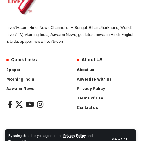
Live7tv.com: Hindi News Channel of – Bengal, Bihar, Jharkhand, World:
Live 7 TV, Morning India, Aawami News, get latest news in Hindi, English
& Urdu, epaper- www.live7tv.com
Quick Links
About US
Epaper
About us
Morning India
Advertise With us
Aawami News
Privacy Policy
Terms of Use
Contact us
2024- All Rights Reserved.
Live 7 tv
. Website Created by and
By using this site, you agree to the
Privacy Policy
and
ACCEPT