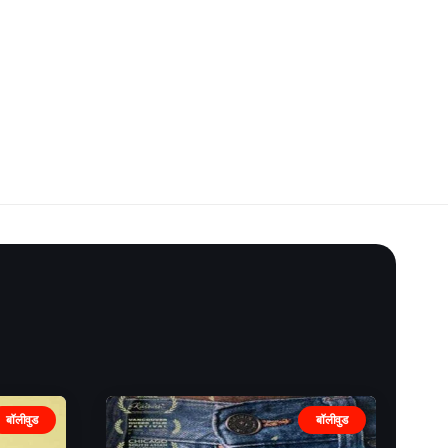
बॉलीवुड
बॉलीवुड