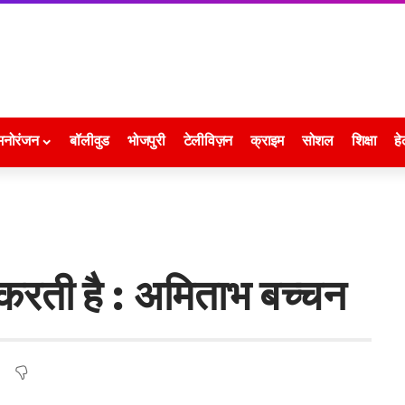
मनोरंजन
बॉलीवुड
भोजपुरी
टेलीविज़न
क्राइम
सोशल
शिक्षा
हे
करती है : अमिताभ बच्चन