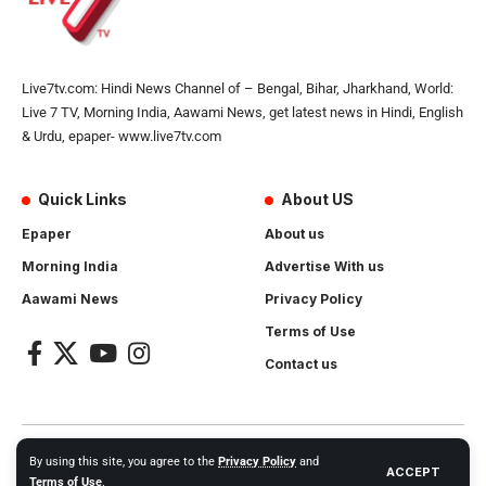
Live7tv.com: Hindi News Channel of – Bengal, Bihar, Jharkhand, World:
Live 7 TV, Morning India, Aawami News, get latest news in Hindi, English
& Urdu, epaper- www.live7tv.com
Quick Links
About US
Epaper
About us
Morning India
Advertise With us
Aawami News
Privacy Policy
Terms of Use
Contact us
2024- All Rights Reserved.
Live 7 tv
. Website Created by and
By using this site, you agree to the
Privacy Policy
and
ACCEPT
Maintanance by
Cotlas Web Solution
Terms of Use
.