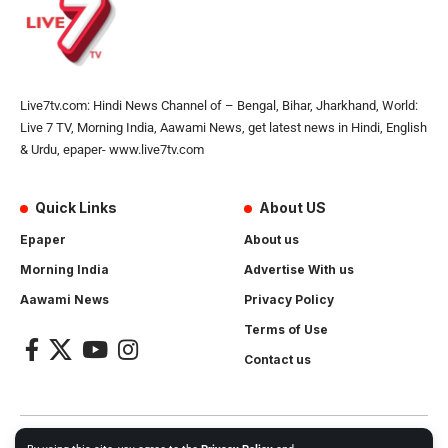
Live7tv.com: Hindi News Channel of – Bengal, Bihar, Jharkhand, World:
Live 7 TV, Morning India, Aawami News, get latest news in Hindi, English
& Urdu, epaper- www.live7tv.com
Quick Links
About US
Epaper
About us
Morning India
Advertise With us
Aawami News
Privacy Policy
Terms of Use
Contact us
2024- All Rights Reserved.
Live 7 tv
. Website Created by and