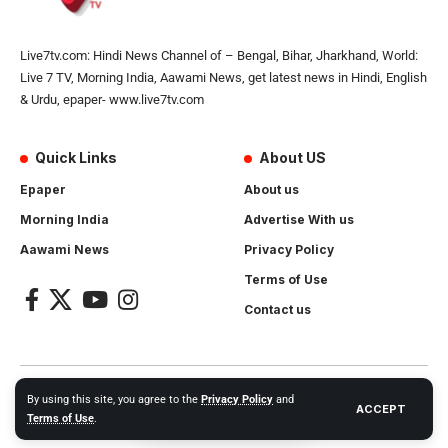
Live7tv.com: Hindi News Channel of – Bengal, Bihar, Jharkhand, World:
Live 7 TV, Morning India, Aawami News, get latest news in Hindi, English
& Urdu, epaper- www.live7tv.com
Quick Links
About US
Epaper
About us
Morning India
Advertise With us
Aawami News
Privacy Policy
Terms of Use
Contact us
2024- All Rights Reserved.
Live 7 tv
. Website Created by and
By using this site, you agree to the
Privacy Policy
and
ACCEPT
Maintanance by
Cotlas Web Solution
Terms of Use
.