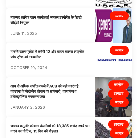
व्यापार
मोहम्मद आरिफ खान एसबीआई जनरल इंश्योरेंस के डिप्टी
सीईओ नियुक्त
JUNE 11, 2025
व्यापार
मारुति उत्तर प्रदेश में करेगी 12 और वाहन चालक लाइसेंस
जांच ट्रैक को स्वचालित
OCTOBER 10, 2024
कांग्रेस
आय से अधिक संपत्ति मामले में ACB की बड़ी कार्रवाई:
कोडरमा के मोटोजेन शोरूम पर छापेमारी, दस्तावेज व
झारखंड
इलेक्ट्रॉनिक उपकरण जब्त
व्यापार
JANUARY 2, 2026
झारखंड
राजस्व वसूली: कोयला कंपनियों को 18,385 करोड़ रुपये जमा
करने का नोटिस, 15 दिन की मोहलत
व्यापार