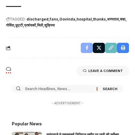
TAGGED:
discharged
fans
Govinda
hospital
thanks
अस्पताल
कहा
गोविंदा
छुट्टी
प्रशंसकों
मिली
शु्क्रिया
LEAVE A COMMENT
- ADVERTISEMENT -
Popular News
करंदलाजे ने एमएसएमई डिजिटल खरीद पर जारी की सर्वेक्षण