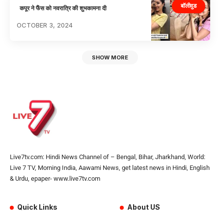
बॉलीवुड
कपूर ने फैंस को नवरात्रि की शुभकामना दी
OCTOBER 3, 2024
SHOW MORE
Live7tv.com: Hindi News Channel of – Bengal, Bihar, Jharkhand, World:
Live 7 TV, Morning India, Aawami News, get latest news in Hindi, English
& Urdu, epaper- www.live7tv.com
Quick Links
About US