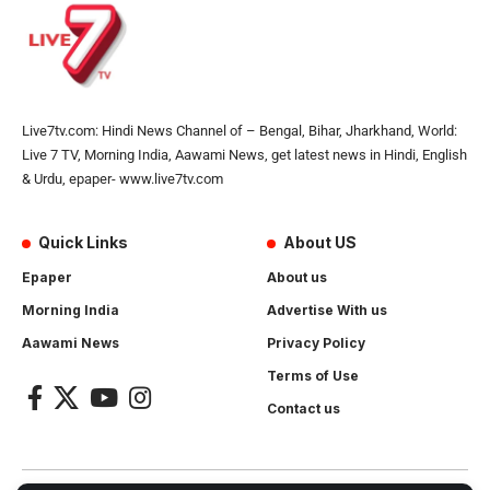
Live7tv.com: Hindi News Channel of – Bengal, Bihar, Jharkhand, World:
Live 7 TV, Morning India, Aawami News, get latest news in Hindi, English
& Urdu, epaper- www.live7tv.com
Quick Links
About US
Epaper
About us
Morning India
Advertise With us
Aawami News
Privacy Policy
Terms of Use
Contact us