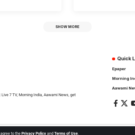
SHOW MORE
Quick L
Epaper
Morning In
Aawami Ne
: Live 7 TV, Morning India, Aawami News, get
u agree to the
Privacy Policy
and
Terms of Use
.
l Rights Reserved.
Live 7 tv
. Website Created by and Maintanance by
Cotlas Web