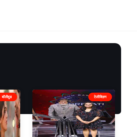
बॉलीवुड
टेलीविज़न