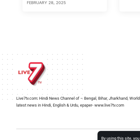
FEBRUARY 28, 2025
Live7tv.com: Hindi News Channel of – Bengal, Bihar, Jharkhand, World
latest news in Hindi, English & Urdu, epaper- www.live7tv.com
By using this site, yo
2024- Al