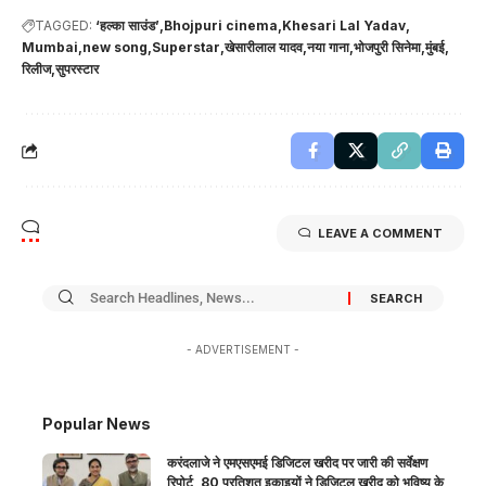
TAGGED:
‘हल्का साउंड’
Bhojpuri cinema
Khesari Lal Yadav
Mumbai
new song
Superstar
खेसारीलाल यादव
नया गाना
भोजपुरी सिनेमा
मुंबई
रिलीज
सुपरस्टार
LEAVE A COMMENT
- ADVERTISEMENT -
Popular News
करंदलाजे ने एमएसएमई डिजिटल खरीद पर जारी की सर्वेक्षण
रिपोर्ट, 80 प्रतिशत इकाइयों ने डिजिटल खरीद को भविष्य के