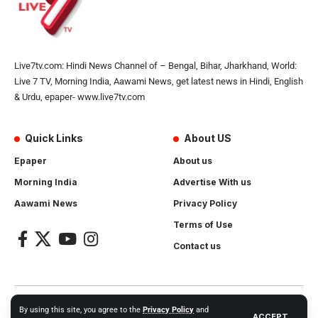
Live7tv.com: Hindi News Channel of – Bengal, Bihar, Jharkhand, World:
Live 7 TV, Morning India, Aawami News, get latest news in Hindi, English
& Urdu, epaper- www.live7tv.com
Quick Links
About US
Epaper
About us
Morning India
Advertise With us
Aawami News
Privacy Policy
Terms of Use
Contact us
2024- All Rights Reserved.
Live 7 tv
. Website Created by and
By using this site, you agree to the
Privacy Policy
and
ACCEPT