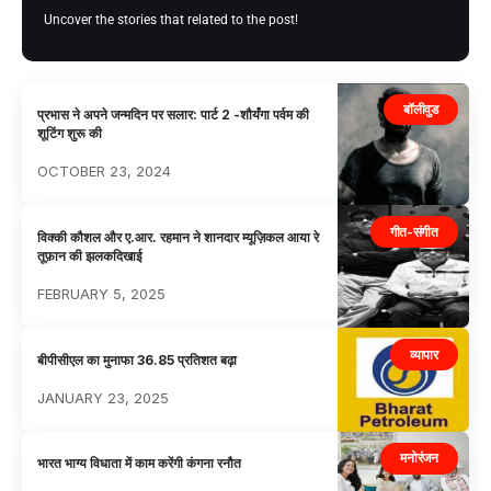
Uncover the stories that related to the post!
बॉलीवुड
प्रभास ने अपने जन्मदिन पर सलार: पार्ट 2 -शौर्यंगा पर्वम की
शूटिंग शुरू की
OCTOBER 23, 2024
गीत-संगीत
विक्की कौशल और ए.आर. रहमान ने शानदार म्यूज़िकल आया रे
तूफ़ान की झलकदिखाई
FEBRUARY 5, 2025
व्यापार
बीपीसीएल का मुनाफा 36.85 प्रतिशत बढ़ा
JANUARY 23, 2025
मनोरंजन
भारत भाग्य विधाता में काम करेंगी कंगना रनौत