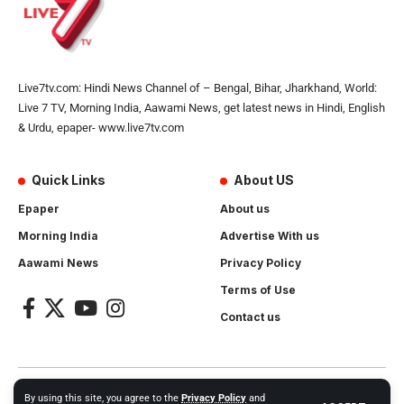
Live7tv.com: Hindi News Channel of – Bengal, Bihar, Jharkhand, World:
Live 7 TV, Morning India, Aawami News, get latest news in Hindi, English
& Urdu, epaper- www.live7tv.com
Quick Links
About US
Epaper
About us
Morning India
Advertise With us
Aawami News
Privacy Policy
Terms of Use
Contact us
2024- All Rights Reserved.
Live 7 tv
. Website Created by and
By using this site, you agree to the
Privacy Policy
and