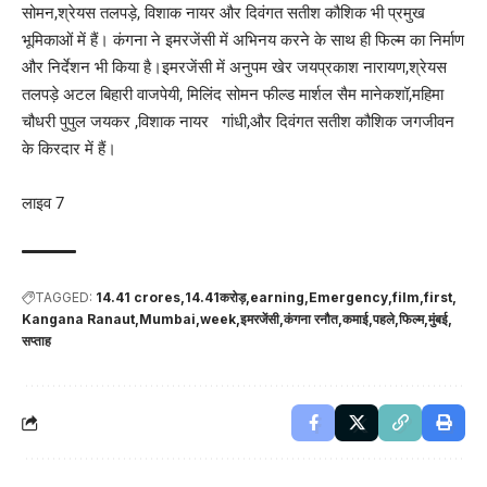
सोमन,श्रेयस तलपड़े, विशाक नायर और दिवंगत सतीश कौशिक भी प्रमुख
भूमिकाओं में हैं। कंगना ने इमरजेंसी में अभिनय करने के साथ ही फिल्म का निर्माण
और निर्देशन भी किया है।इमरजेंसी में अनुपम खेर जयप्रकाश नारायण,श्रेयस
तलपड़े अटल बिहारी वाजपेयी, मिलिंद सोमन फील्ड मार्शल सैम मानेकशॉ,महिमा
चौधरी पुपुल जयकर ,विशाक नायर गांधी,और दिवंगत सतीश कौशिक जगजीवन
के किरदार में हैं।
लाइव 7
TAGGED:
14.41 crores
14.41करोड़
earning
Emergency
film
first
Kangana Ranaut
Mumbai
week
इमरजेंसी
कंगना रनौत
कमाई
पहले
फिल्म
मुंबई
सप्ताह