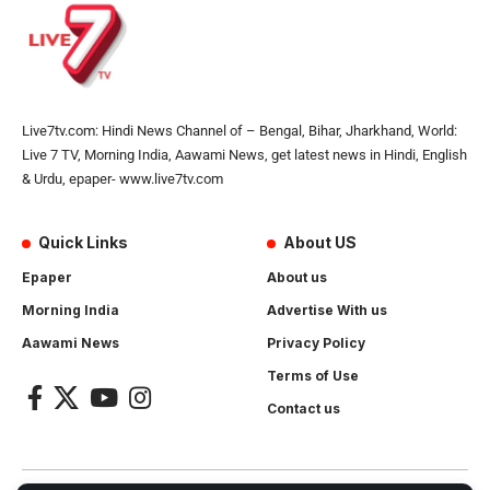
Live7tv.com: Hindi News Channel of – Bengal, Bihar, Jharkhand, World:
Live 7 TV, Morning India, Aawami News, get latest news in Hindi, English
& Urdu, epaper- www.live7tv.com
Quick Links
About US
Epaper
About us
Morning India
Advertise With us
Aawami News
Privacy Policy
Terms of Use
Contact us