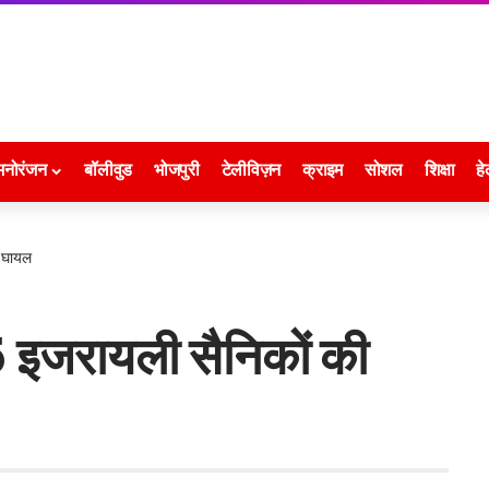
मनोरंजन
बॉलीवुड
भोजपुरी
टेलीविज़न
क्राइम
सोशल
शिक्षा
हे
8 घायल
ं 5 इजरायली सैनिकों की