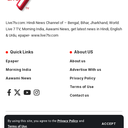
Live7tv.com: Hindi News Channel of – Bengal, Bihar, Jharkhand, World:
Live 7 TV, Morning India, Aawami News, get latest news in Hindi, English
& Urdu, epaper- www.live7tv.com
Quick Links
About US
Epaper
About us
Morning India
Advertise With us
Aawami News
Privacy Policy
Terms of Use
Contact us
2024- All Rights Reserved.
Live 7 tv
. Website Created by and
By using this site, you agree to the
Privacy Policy
and
ACCEPT
Maintanance by
Cotlas Web Solution
Terms of Use
.