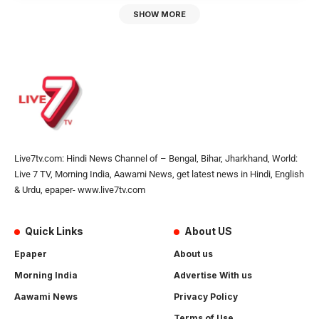
SHOW MORE
Live7tv.com: Hindi News Channel of – Bengal, Bihar, Jharkhand, World:
Live 7 TV, Morning India, Aawami News, get latest news in Hindi, English
& Urdu, epaper- www.live7tv.com
Quick Links
About US
Epaper
About us
Morning India
Advertise With us
Aawami News
Privacy Policy
Terms of Use