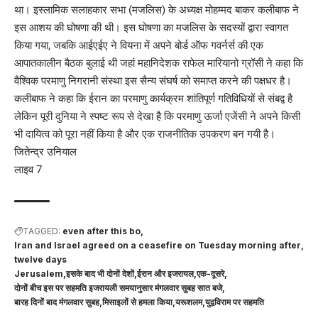
था। इस्लामिक सलाहकार सभा (मजलिस) के अध्यक्ष मोहम्मद बाकर कलीबाफ ने
इस आशय की घोषणा की थी। इस घोषणा का मजलिस के सदस्यों द्वारा स्वागत
किया गया, जबकि आईएईए ने वियना में अपने बोर्ड ऑफ गवर्नर्स की एक
आपातकालीन बैठक बुलाई थी जहां महानिदेशक राफेल मारियानो ग्रॉसी ने कहा कि
वैश्विक परमाणु निगरानी संस्था इस सैन्य संघर्ष को समाप्त करने की पक्षधर है।
कलीबाफ ने कहा कि ईरान का परमाणु कार्यक्रम शांतिपूर्ण गतिविधियों से संबद्व है
लेकिन पूरी दुनिया ने स्पष्ट रूप से देखा है कि परमाणु ऊर्जा एजेंसी ने अपने किसी
भी दायित्व को पूरा नहीं किया है और एक राजनीतिक उपकरण बन गयी है।
जितेन्द्र उनियाल
लाइव 7
TAGGED:
even after this bo
Iran and Israel agreed on a ceasefire on Tuesday morning after
twelve days
Jerusalem
इसके बाद भी दोनों देशों
ईरान और इजरायल
एक-दूसरे
दोनों बीच इस पर सहमति इजरायली समयानुसार मंगलवार सुबह सात बजे
बारह दिनों बाद मंगलवार सुबह
मिसाइलों से हमला किया
यरूशलम
युद्वविराम पर सहमति