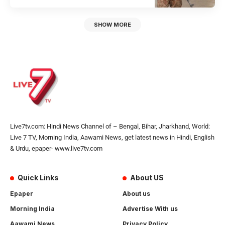
SHOW MORE
Live7tv.com: Hindi News Channel of – Bengal, Bihar, Jharkhand, World:
Live 7 TV, Morning India, Aawami News, get latest news in Hindi, English
& Urdu, epaper- www.live7tv.com
Quick Links
About US
Epaper
About us
Morning India
Advertise With us
Aawami News
Privacy Policy