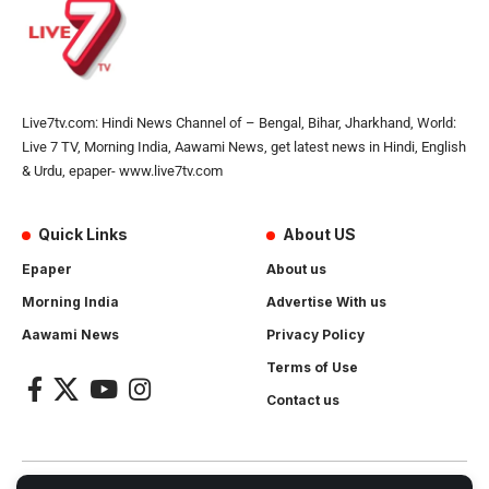
Live7tv.com: Hindi News Channel of – Bengal, Bihar, Jharkhand, World:
Live 7 TV, Morning India, Aawami News, get latest news in Hindi, English
& Urdu, epaper- www.live7tv.com
Quick Links
About US
Epaper
About us
Morning India
Advertise With us
Aawami News
Privacy Policy
Terms of Use
Contact us