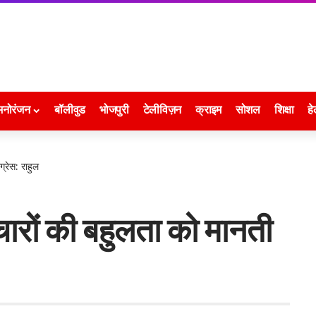
मनोरंजन
बॉलीवुड
भोजपुरी
टेलीविज़न
क्राइम
सोशल
शिक्षा
हे
्रेस: राहुल
रों की बहुलता को मानती