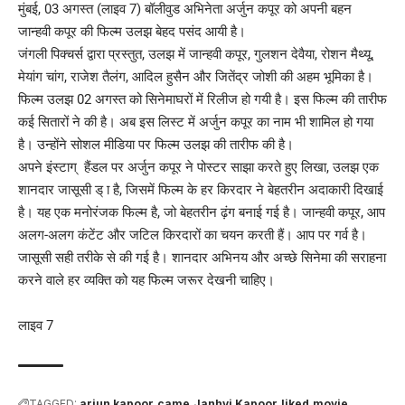
मुंबई, 03 अगस्त (लाइव 7) बॉलीवुड अभिनेता अर्जुन कपूर को अपनी बहन
जान्हवी कपूर की फिल्म उलझ बेहद पसंद आयी है।
जंगली पिक्चर्स द्वारा प्रस्तुत, उलझ में जान्हवी कपूर, गुलशन देवैया, रोशन मैथ्यू,
मेयांग चांग, ​​राजेश तैलंग, आदिल हुसैन और जितेंद्र जोशी की अहम भूमिका है।
फिल्म उलझ 02 अगस्त को सिनेमाघरों में रिलीज हो गयी है। इस फिल्म की तारीफ
कई सितारों ने की है। अब इस लिस्ट में अर्जुन कपूर का नाम भी शामिल हो गया
है। उन्होंने सोशल मीडिया पर फिल्म उलझ की तारीफ की है।
अपने इंस्टाग् हैंडल पर अर्जुन कपूर ने पोस्टर साझा करते हुए लिखा, उलझ एक
शानदार जासूसी ड् ा है, जिसमें फिल्म के हर किरदार ने बेहतरीन अदाकारी दिखाई
है। यह एक मनोरंजक फिल्म है, जो बेहतरीन ढ़ंग बनाई गई है। जान्हवी कपूर, आप
अलग-अलग कंटेंट और जटिल किरदारों का चयन करती हैं। आप पर गर्व है।
जासूसी सही तरीके से की गई है। शानदार अभिनय और अच्छे सिनेमा की सराहना
करने वाले हर व्यक्ति को यह फिल्म जरूर देखनी चाहिए।
लाइव 7
TAGGED:
arjun kapoor
came
Janhvi Kapoor
liked
movie