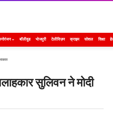
मनोरंजन
बॉलीवुड
भोजपुरी
टेलीविज़न
क्राइम
सोशल
शिक्षा
हे
ुलाकात
ा सलाहकार सुलिवन ने मोदी