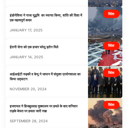
विदेश
इंडोनेशिया ने गाजा युद्धवि का स्वागत किया, शांति की दिशा में
एक महत्वपूर्ण कदम
JANUARY 17, 2025
विदेश
ईरानी सेना को एक हजार घरेलू ड्रोन मिले
JANUARY 14, 2025
विदेश
आईआईटी रुड़की व केयू ने जापान में संयुक्त प्रयोगशाला का
किया उद्घाटन
NOVEMBER 20, 2024
विदेश
इजरायल ने हिजबुल्लाह मुख्यालय पर हमले के बाद शनिवार
तड़के बेरूत पर हमला जारी रखा
SEPTEMBER 28, 2024