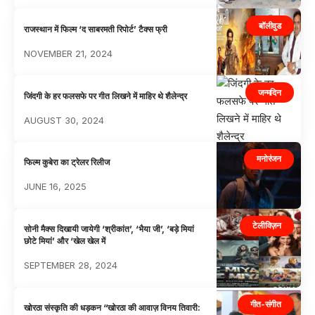
बॉलीवुड
राजस्थान में फिल्म ‘द साबरमती रिपोर्ट’ टैक्स फ्री
NOVEMBER 21, 2024
जन्मदिन
जिंदगी के हर फलसफे पर गीत लिखने में माहिर थे शैलेन्द्र
AUGUST 30, 2024
मनोरंजन
फिल्म कुबेरा का ट्रेलर रिलीज
JUNE 16, 2025
टेलीविज़न
सोनी मैक्स दिखायी जायेगी ‘श्रीकांत’, ‘भैया जी’, ‘बड़े मियां
छोटे मियां’ और ‘खेल खेल में
SEPTEMBER 28, 2024
गीत-संगीत
खोरठा संस्कृति की धड़कन “खोरठा की आवाज़ विनय तिवारी: