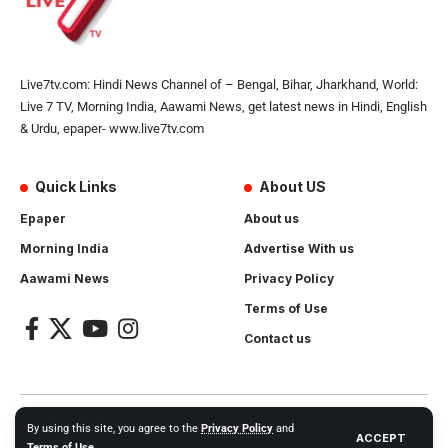
Live7tv.com: Hindi News Channel of – Bengal, Bihar, Jharkhand, World:
Live 7 TV, Morning India, Aawami News, get latest news in Hindi, English
& Urdu, epaper- www.live7tv.com
Quick Links
About US
Epaper
About us
Morning India
Advertise With us
Aawami News
Privacy Policy
Terms of Use
Contact us
2024- All Rights Reserved.
Live 7 tv
. Website Created by and
By using this site, you agree to the
Privacy Policy
and
ACCEPT
Maintanance by
Cotlas Web Solution
Terms of Use
.