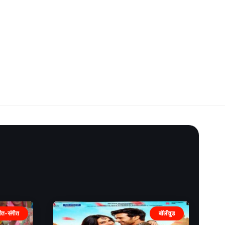
ीत-संगीत
बॉलीवुड