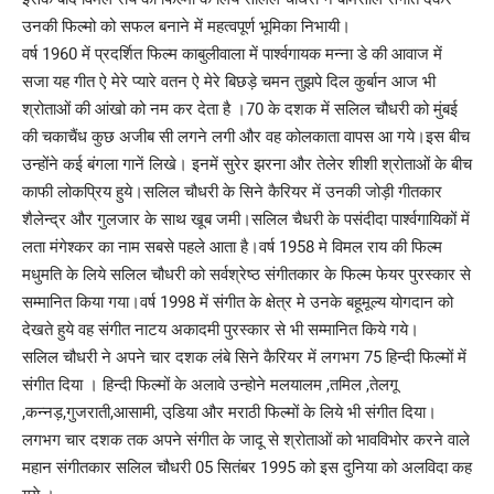
उनकी फिल्मो को सफल बनाने में महत्वपूर्ण भूमिका निभायी।
वर्ष 1960 में प्रदर्शित फिल्म काबुलीवाला में पार्श्वगायक मन्ना डे की आवाज में
सजा यह गीत ऐ मेरे प्यारे वतन ऐ मेरे बिछड़े चमन तुझपे दिल कुर्बान आज भी
श्रोताओं की आंखो को नम कर देता है ।70 के दशक में सलिल चौधरी को मुंबई
की चकाचैंध कुछ अजीब सी लगने लगी और वह कोलकाता वापस आ गये।इस बीच
उन्होंने कई बंगला गानें लिखे। इनमें सुरेर झरना और तेलेर शीशी श्रोताओं के बीच
काफी लोकप्रिय हुये।सलिल चौधरी के सिने कैरियर में उनकी जोड़ी गीतकार
शैलेन्द्र और गुलजार के साथ खूब जमी।सलिल चैधरी के पसंदीदा पार्श्वगायिकों में
लता मंगेश्कर का नाम सबसे पहले आता है।वर्ष 1958 मे विमल राय की फिल्म
मधुमति के लिये सलिल चौधरी को सर्वश्रेष्ठ संगीतकार के फिल्म फेयर पुरस्कार से
सम्मानित किया गया।वर्ष 1998 में संगीत के क्षेत्र मे उनके बहूमूल्य योगदान को
देखते हुये वह संगीत नाटय अकादमी पुरस्कार से भी सम्मानित किये गये।
सलिल चौधरी ने अपने चार दशक लंबे सिने कैरियर में लगभग 75 हिन्दी फिल्मों में
संगीत दिया । हिन्दी फिल्मों के अलावे उन्होने मलयालम ,तमिल ,तेलगू
,कन्नड़,गुजराती,आसामी, उडि़या और मराठी फिल्मों के लिये भी संगीत दिया।
लगभग चार दशक तक अपने संगीत के जादू से श्रोताओं को भावविभोर करने वाले
महान संगीतकार सलिल चौधरी 05 सितंबर 1995 को इस दुनिया को अलविदा कह