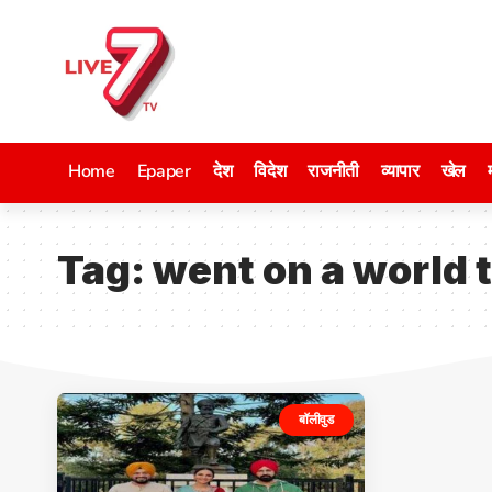
Home
Epaper
देश
विदेश
राजनीती
व्यापार
खेल
Tag:
went on a world 
बॉलीवुड