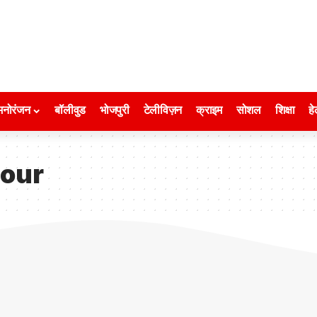
मनोरंजन
बॉलीवुड
भोजपुरी
टेलीविज़न
क्राइम
सोशल
शिक्षा
हे
tour