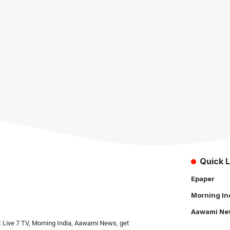
Quick L
Epaper
Morning In
Aawami Ne
: Live 7 TV, Morning India, Aawami News, get