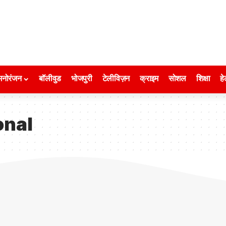
मनोरंजन
बॉलीवुड
भोजपुरी
टेलीविज़न
क्राइम
सोशल
शिक्षा
हे
onal