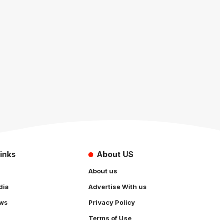
inks
About US
About us
dia
Advertise With us
ws
Privacy Policy
Terms of Use