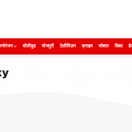
मनोरंजन
बॉलीवुड
भोजपुरी
टेलीविज़न
क्राइम
सोशल
शिक्षा
हे
ky