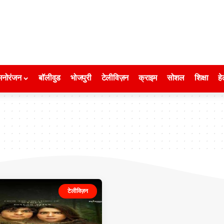
मनोरंजन
बॉलीवुड
भोजपुरी
टेलीविज़न
क्राइम
सोशल
शिक्षा
हे
टेलीविज़न