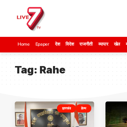
Home
Epaper
देश
विदेश
राजनीती
व्यापार
खेल
Tag:
Rahe
झारखंड
हेल्थ