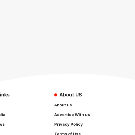
inks
About US
About us
dia
Advertise With us
ws
Privacy Policy
Terms of Use