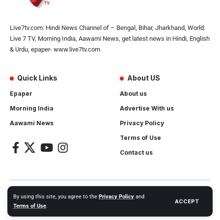
Live7tv.com: Hindi News Channel of – Bengal, Bihar, Jharkhand, World:
Live 7 TV, Morning India, Aawami News, get latest news in Hindi, English
& Urdu, epaper- www.live7tv.com
Quick Links
About US
Epaper
About us
Morning India
Advertise With us
Aawami News
Privacy Policy
Terms of Use
Contact us
2024- All Rights Reserved.
Live 7 tv
. Website Created by and
By using this site, you agree to the
Privacy Policy
and
ACCEPT
Maintanance by
Cotlas Web Solution
Terms of Use
.