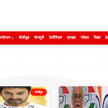
मनोरंजन
बॉलीवुड
भोजपुरी
टेलीविज़न
क्राइम
सोशल
शिक्षा
हे
बॉलीवुड