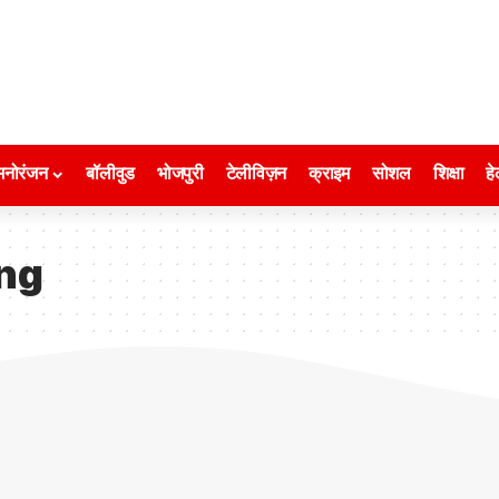
मनोरंजन
बॉलीवुड
भोजपुरी
टेलीविज़न
क्राइम
सोशल
शिक्षा
हे
ng