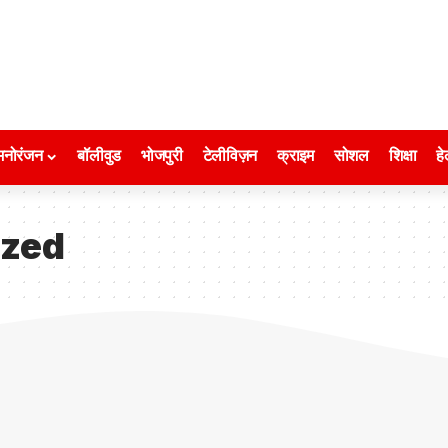
मनोरंजन
बॉलीवुड
भोजपुरी
टेलीविज़न
क्राइम
सोशल
शिक्षा
हे
ized