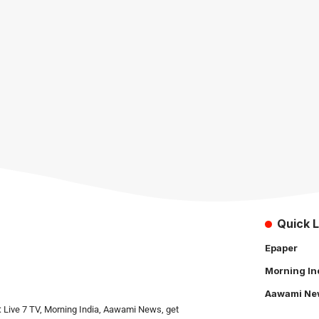
Quick L
Epaper
Morning In
Aawami Ne
: Live 7 TV, Morning India, Aawami News, get