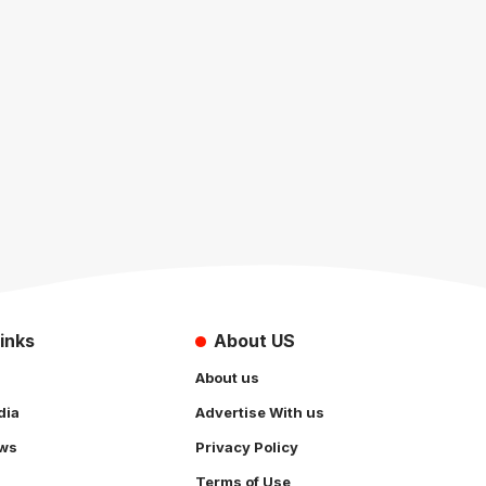
inks
About US
About us
dia
Advertise With us
ws
Privacy Policy
Terms of Use