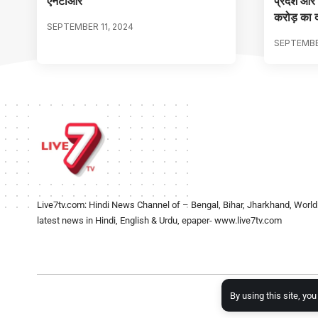
एनटीआर
प्रदेश और 
करोड़ का 
SEPTEMBER 11, 2024
SEPTEMBE
Live7tv.com: Hindi News Channel of – Bengal, Bihar, Jharkhand, World
latest news in Hindi, English & Urdu, epaper- www.live7tv.com
By using this site, yo
2024- Al