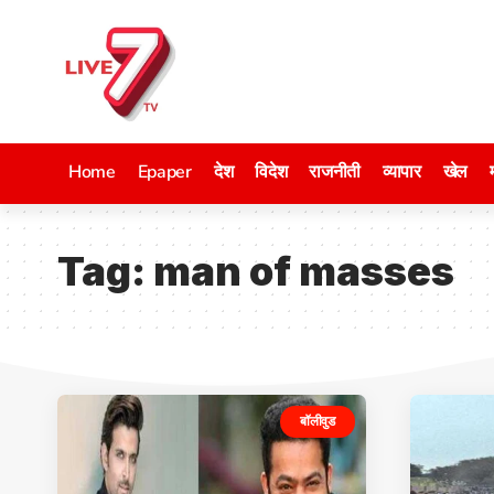
Home
Epaper
देश
विदेश
राजनीती
व्यापार
खेल
Tag:
man of masses
बॉलीवुड