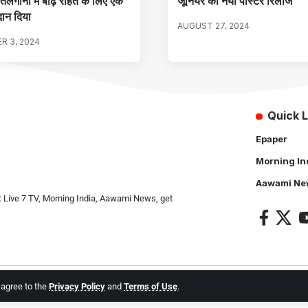
तेलंगाना में बाढ़ राहत के लिए एक
जूनियर का नया पोस्टर रिलीज
दान दिया
AUGUST 27, 2024
R 3, 2024
Quick L
Epaper
Morning In
Aawami Ne
: Live 7 TV, Morning India, Aawami News, get
u agree to the
Privacy Policy
and
Terms of Use
.
l Rights Reserved.
Live 7 tv
. Website Created by and Maintanance by
Cotlas Web