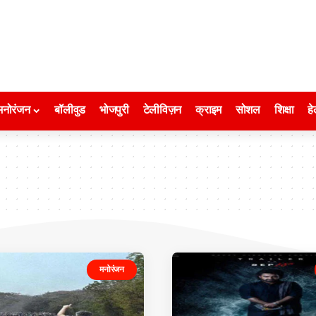
मनोरंजन
बॉलीवुड
भोजपुरी
टेलीविज़न
क्राइम
सोशल
शिक्षा
हे
मनोरंजन