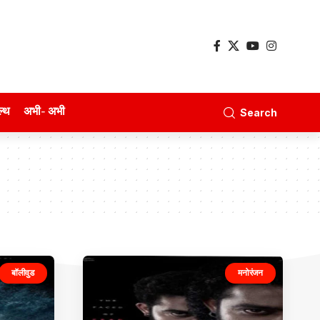
ल्थ
अभी- अभी
Search
बॉलीवुड
मनोरंजन