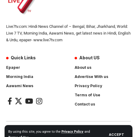
Live7tv.com: Hindi News Channel of – Bengal, Bihar, Jharkhand, World:
Live 7 TV, Morning India, Aawami News, get latest news in Hindi, English
& Urdu, epaper- www.live7tv.com
Quick Links
About US
Epaper
About us
Morning India
Advertise With us
Aawami News
Privacy Policy
Terms of Use
Contact us
2024- All Rights Reserved.
Live 7 tv
. Website Created by and
By using this site, you agree to the
Privacy Policy
and
ACCEPT