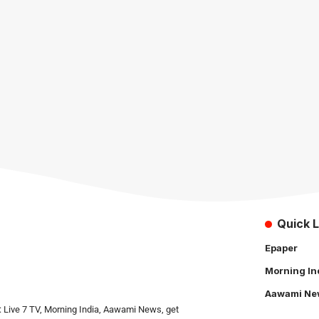
Quick L
Epaper
Morning In
Aawami Ne
: Live 7 TV, Morning India, Aawami News, get