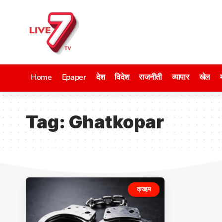
Home
Epaper
देश
विदेश
राजनीती
व्यापार
खेल
Tag:
Ghatkopar
क्राइम