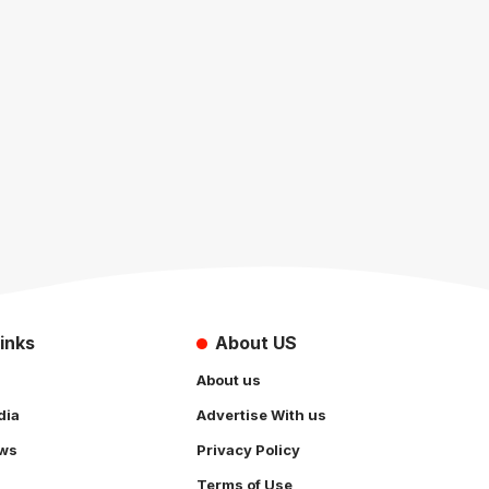
inks
About US
About us
dia
Advertise With us
ws
Privacy Policy
Terms of Use