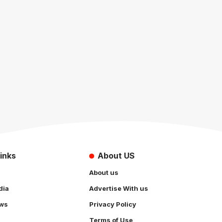
inks
About US
About us
dia
Advertise With us
ws
Privacy Policy
Terms of Use