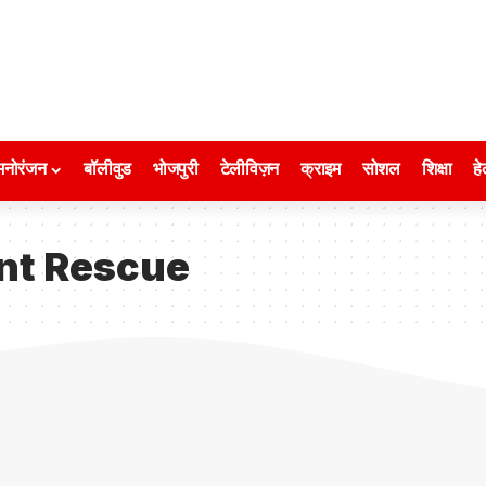
मनोरंजन
बॉलीवुड
भोजपुरी
टेलीविज़न
क्राइम
सोशल
शिक्षा
हे
nt Rescue