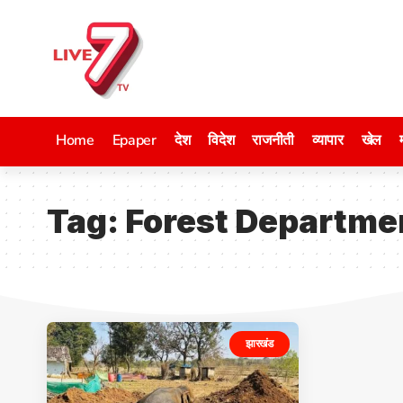
Home
Epaper
देश
विदेश
राजनीती
व्यापार
खेल
Tag:
Forest Departme
झारखंड