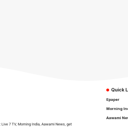
Quick L
Epaper
Morning In
Aawami Ne
: Live 7 TV, Morning India, Aawami News, get