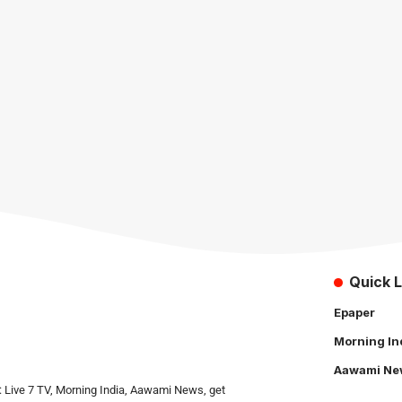
Quick L
Epaper
Morning In
Aawami Ne
: Live 7 TV, Morning India, Aawami News, get