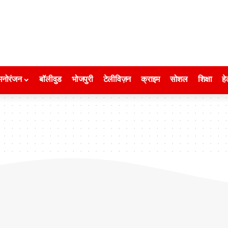
मनोरंजन
बॉलीवुड
भोजपुरी
टेलीविज़न
क्राइम
सोशल
शिक्षा
हे