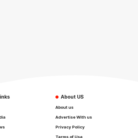
inks
About US
About us
dia
Advertise With us
ws
Privacy Policy
Terms of Use