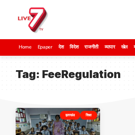
Home
Epaper
देश
विदेश
राजनीती
व्यापार
खेल
Tag:
FeeRegulation
झारखंड
शिक्षा