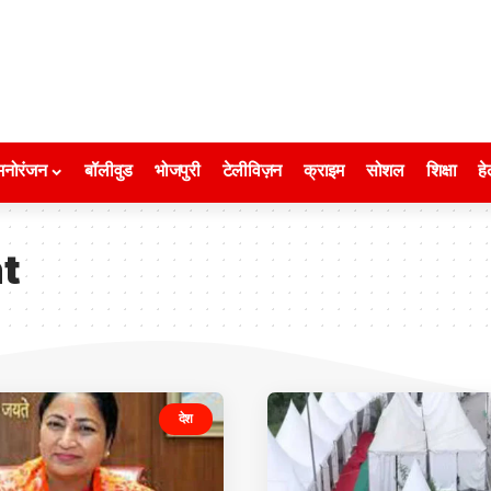
मनोरंजन
बॉलीवुड
भोजपुरी
टेलीविज़न
क्राइम
सोशल
शिक्षा
हे
t
देश