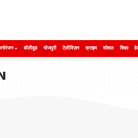
मनोरंजन
बॉलीवुड
भोजपुरी
टेलीविज़न
क्राइम
सोशल
शिक्षा
हे
N