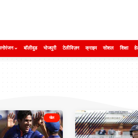
मनोरंजन
बॉलीवुड
भोजपुरी
टेलीविज़न
क्राइम
सोशल
शिक्षा
हे
खेल